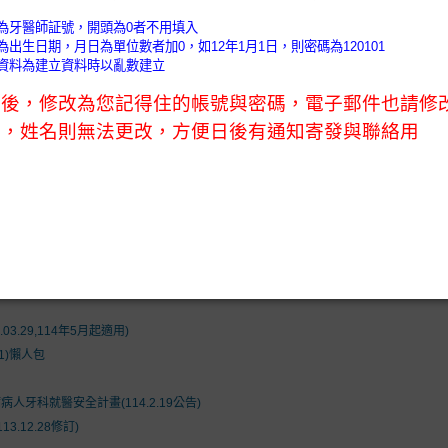
)
會務公告 (News)
會員天地 (Members)
口衛教室 (O
nformation)
執業未滿1年控管辦法及新開業額度及抽審原則
01C)
1通過).
4.17)
.29,114年5月起適用)
1)懶人包
牙科就醫安全計畫(114.2.19公告)
.12.28修訂)