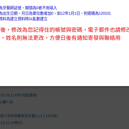
)
會務公告 (News)
會員天地 (Members)
口衛教室 (O
nformation)
執業未滿1年控管辦法及新開業額度及抽審原則
01C)
1通過).
4.17)
.29,114年5月起適用)
1)懶人包
牙科就醫安全計畫(114.2.19公告)
.12.28修訂)