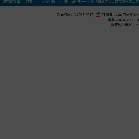
您目前位置：
首頁
公會公告
衛生福利部公告註銷「普拿疼伏冒日夜綜合感冒錠」(
CopyRight © 2013-2017.
社團法人台南市牙醫師公會 台
傳真：06-3123202 E
網頁製作維護：社