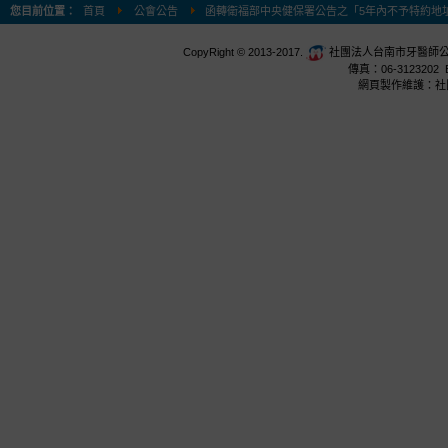
您目前位置：
首頁
公會公告
函轉衛福部中央健保署公告之「5年內不予特約地
CopyRight © 2013-2017.
社團法人台南市牙醫師公會 台
傳真：06-3123202 E
網頁製作維護：社